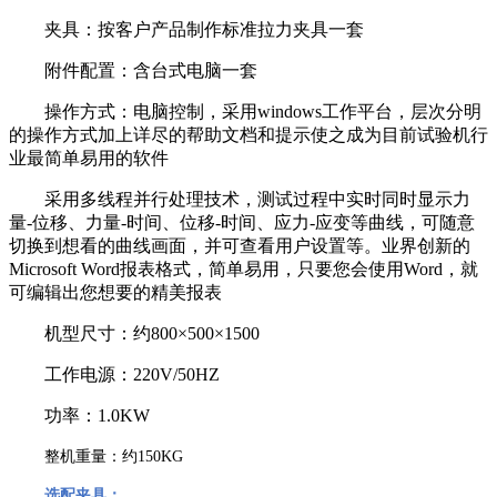
夹具：按客户产品制作标准拉力夹具一套
附件配置：含台式电脑一套
操作方式：电脑控制，采用
windows
工作平台，层次分明
的操作方式加上详尽的帮助文档和提示使之成为目前试验机行
业最简单易用的软件
采用多线程并行处理技术，测试过程中实时同时显示力
量
-
位移、力量
-
时间、位移
-
时间、应力
-
应变等曲线，可随意
切换到想看的曲线画面，并可查看用户设置等。业界创新的
Microsoft Word
报表格式，简单易用，只要您会使用
Word
，就
可编辑出您想要的精美报表
机型尺寸：约
800
×
500
×
1500
工作电源：
220V/50HZ
功率：
1.0KW
整机重量：约
150KG
选配夹具：