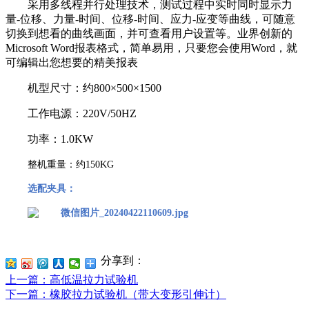
采用多线程并行处理技术，测试过程中实时同时显示力
量
-
位移、力量
-
时间、位移
-
时间、应力
-
应变等曲线，可随意
切换到想看的曲线画面，并可查看用户设置等。业界创新的
Microsoft Word
报表格式，简单易用，只要您会使用
Word
，就
可编辑出您想要的精美报表
机型尺寸：约
800
×
500
×
1500
工作电源：
220V/50HZ
功率：
1.0KW
整机重量：约
150KG
选配夹具：
分享到：
上一篇
：高低温拉力试验机
下一篇
：橡胶拉力试验机（带大变形引伸计）