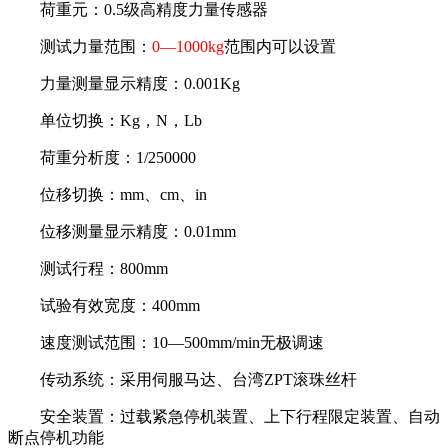
荷重元：
0.5
级高精度力量传感器
测试力量范围：
0—1000kg
范围内可以设置
力量测量显示精度：
0.001Kg
单位切换：
Kg
，
N
，
Lb
荷重分析度：
1/250000
位移切换：
mm
、
cm
、
in
位移测量显示精度：
0.01mm
测试行程：
800mm
试验有效宽度：
400mm
速度测试范围：
10
—
500mm/min
无极调速
传动系统：采用伺服马达、台湾
ZPT
滚珠丝杆
安全装置：过载紧急停机装置、上下行程限定装置、自动
断点停机功能