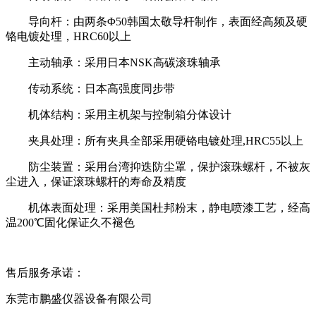
导向杆：由两条Φ
50
韩国太敬导杆制作，表面经高频及硬
铬电镀处理，
HRC60
以上
主动轴承：采用日本
NSK
高碳滚珠轴承
传动系统：日本高强度同步带
机体结构：采用主机架与控制箱分体设计
夹具处理：所有夹具全部采用硬铬电镀处理
,HRC55
以上
防尘装置：采用台湾抑迭防尘罩，保护滚珠螺杆，不被灰
尘进入，保证滚珠螺杆的寿命及精度
机体表面处理：采用美国杜邦粉末，静电喷漆工艺，经高
温
200
℃固化保证久不褪色
售后服务承诺：
东莞市鹏盛仪器设备有限公司