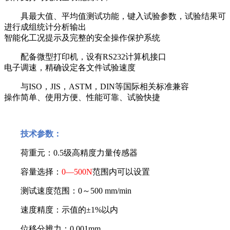
具最大值、平均值测试功能，键入试验参数，试验结果可
进行成组统计分析输出
智能化工况提示及完整的安全操作保护系统
配备微型打印机，设有
RS232
计算机接口
电子调速，精确设定各文件试验速度
与
ISO
，
JIS
，
ASTM
，
DIN
等国际相关标准兼容
操作简单、使用方便、性能可靠、试验快捷
技术参数：
荷重元：
0.5
级高精度力量传感器
容量选择：
0—500N
范围内可以设置
测试速度范围：
0
～
500 mm/min
速度精度：示值的±
1%
以内
位移分辨力：
0.001mm