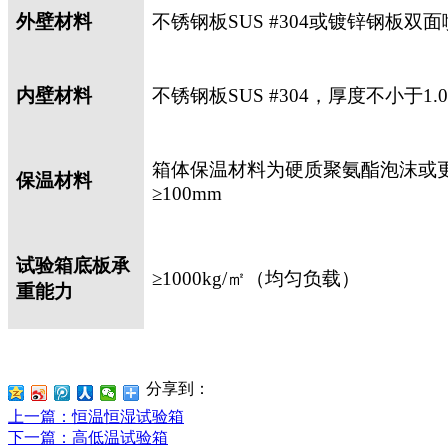
外壁材料
不锈钢板
SUS #304
或镀锌钢板双面
内壁材料
不锈钢板
SUS #304
，厚度不小于
1.
箱体保温材料为硬质聚氨酯泡沫或
保温材料
≥
100mm
试验箱底板承
≥
1000kg/
㎡（均匀负载）
重能力
分享到：
上一篇
：恒温恒湿试验箱
下一篇
：高低温试验箱