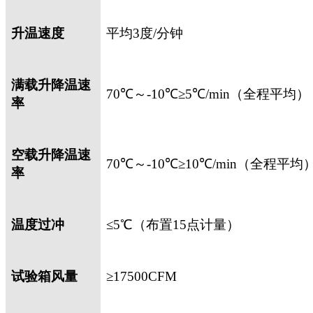
升温速度
平均
3
度
/
分钟
满载升降温速
70
℃～
-10
℃≥
5
℃
/min
（全程平均）
率
空载升降温速
70
℃～
-10
℃≥
10
℃
/min
（全程平均
率
温度过冲
≤
5
℃（布置
15
点计量）
试验箱风量
≥
17500CFM