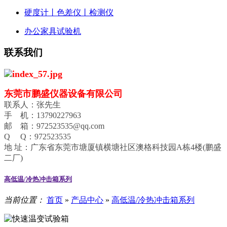
硬度计丨色差仪丨检测仪
办公家具试验机
联系我们
东莞市鹏盛仪器设备有限公司
联系人：张先生
手 机：13790227963
邮 箱：972523535@qq.com
Q Q：972523535
地 址：广东省东莞市塘厦镇横塘社区澳格科技园A栋4楼(鹏盛
二厂)
高低温/冷热冲击箱系列
当前位置：
首页
»
产品中心
»
高低温/冷热冲击箱系列