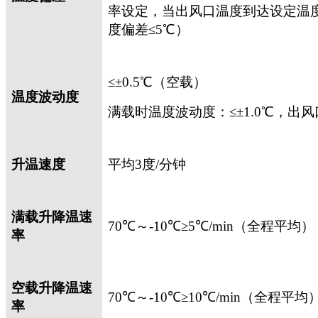
率设定，当出风口温度到达设定温
度偏差≤
5
℃）
≤±
0.5
℃（空载）
温度波动度
满载时温度波动度：≤±
1.0
℃，出风
升温速度
平均
3
度
/
分钟
满载升降温速
70
℃～
-10
℃≥
5
℃
/min
（全程平均）
率
空载升降温速
70
℃～
-10
℃≥
10
℃
/min
（全程平均
率