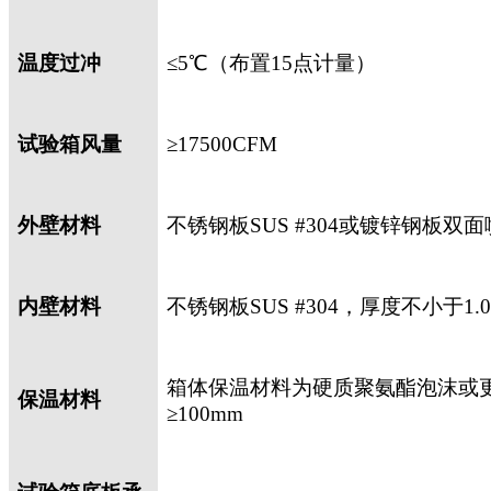
温度过冲
≤
5
℃（布置
15
点计量）
试验箱风量
≥
17500CFM
外壁材料
不锈钢板
SUS #304
或镀锌钢板双面
内壁材料
不锈钢板
SUS #304
，厚度不小于
1.
箱体保温材料为硬质聚氨酯泡沫或
保温材料
≥
100mm