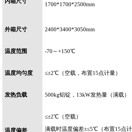
内箱尺寸
1700*1700*2500mm
外箱尺寸
2400*3400*3050mm
温度范围
-70
～
+150
℃
温度均匀度
≤±
2
℃（空载，布置
15
点计量）
发热负载
500kg
铝锭，
13kW
发热量（满载）
≤±
2
℃（空载）
满载时温度偏差±≤
5
℃（布置
15
点计
温度偏差