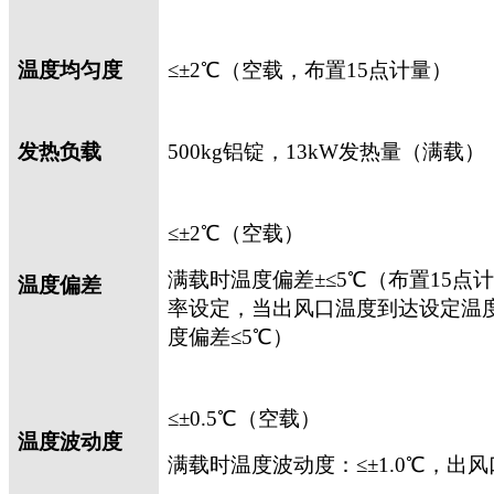
温度均匀度
≤±
2
℃（空载，布置
15
点计量）
发热负载
500kg
铝锭，
13kW
发热量（满载）
≤±
2
℃（空载）
满载时温度偏差±≤
5
℃（布置
15
点计
温度偏差
率设定，当出风口温度到达设定温
度偏差≤
5
℃）
≤±
0.5
℃（空载）
温度波动度
满载时温度波动度：≤±
1.0
℃，出风