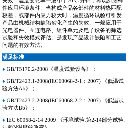
失效，温度变化率一般小于
20
℃
/
分钟，再现所测样
件应用环境条件。当构成产品各部件的材料热匹配
较差，或部件内应力较大时，温度循环试验可引发
产品由机械结构缺陷劣化产生的失效。一般应用于
光电器件、互连电路、组件单元及电子设备的筛选
试验和失效模式评估。是发现产品设计缺陷和工艺
问题的有效方法。
满足标准
♦
GB/T5170.2-2008
《温度试验设备》；
♦
GB/T2423.1-2008(IEC60068-2-1
：
2007)
《低温试
验方法
Ab
》；
♦
GB/T2423.2-2008(IEC60068-2-2
：
2007)
《低温试
验方法
Bb
》；
♦
IEC 60068-2-14 2009
《环境试验
.
第
2-14
部分试验
.
试验
N
温度的改变》。