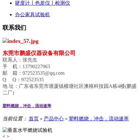
硬度计丨色差仪丨检测仪
办公家具试验机
联系我们
东莞市鹏盛仪器设备有限公司
联系人：张先生
手 机：13790227963
邮 箱：972523535@qq.com
Q Q：972523535
地 址：广东省东莞市塘厦镇横塘社区澳格科技园A栋4楼(鹏盛
二厂)
塑料燃烧，冲击，流动速率
当前位置：
首页
»
产品中心
»
塑料燃烧，冲击，流动速率
<
>