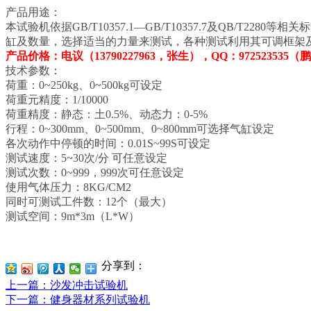
产品用途：
本试验机依据GB/T10357.1—GB/T10357.7及QB
缸及数量，选择适当的力量来测试，各种测试利用其可调框架
产品价格：电议（13790227963，张生），QQ：972523535
技术参数：
荷重：0~250kg、0~500kg可设定
荷重元精度：1/10000
荷重精度：静态：土0.5%、动态力：0-5%
行程：0~300mm、0~500mm、0~800mm可选择气缸设定
各次动作中停顿的时间：0.01S~99S可设定
测试速度：5~30次/分 可任意设定
测试次数：0~999，999次可任意设定
使用气体压力：8KG/CM2
同时可测试工件数：12个（最大）
测试空间：9m*3m（L*W）
分享到：
上一篇
：沙发冲击试验机
下一篇
：健身器材系列试验机