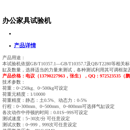
办公家具试验机
产品详情
产品用途：
本试验机依据GB/T10357.1—GB/T10357.7及QB
缸及数量，选择适当的力量来测试，各种测试利用其可调框架
产品价格：电议（13790227963，张生），QQ：972523535
技术参数：
荷重：0~250kg、0~500kg可设定
荷重元精度：1/10000
荷重精度：静态：土0.5%、动态力：0-5%
行程：0~300mm、0~500mm、0~800mm可选择气缸设定
各次动作中停顿的时间：0.01S~99S可设定
测试速度：5~30次/分 可任意设定
测试次数：0~999，999次可任意设定