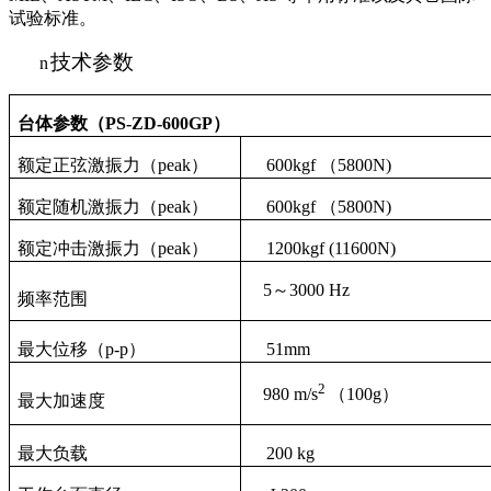
试验标准。
技术参数
n
台体参数
（
PS-ZD-600GP
）
额定正弦激振力（
peak
）
6
00
kgf
（
5800N)
额定
随机
激振力（
peak
）
6
00
kgf
（
5800N)
额定
冲击
激振力（
peak
）
12
00
kgf
(11600N)
5
～
30
00
Hz
频率范围
最大位移（
p-p
）
51
mm
2
98
0
m/s
（
100g
）
最大加速度
最大负载
20
0 kg