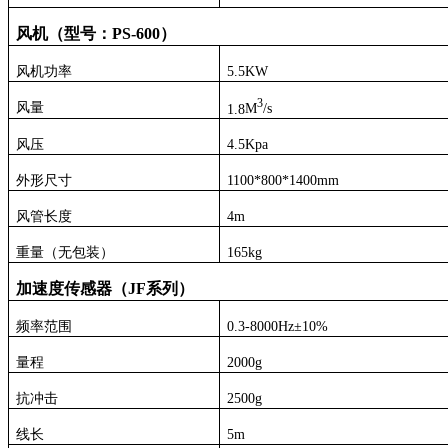
风机（型号：
PS
-
6
00
）
风机功率
5.5
KW
3
风量
1
.
8
M
/s
风压
4.5K
pa
外形尺寸
1100*800*1400
mm
风管长度
4m
重量（无包装）
165
kg
加速度传感器（
JF
系列）
频率范围
0.3-8000Hz
±
10%
量程
2000g
抗冲击
2500g
线长
5m