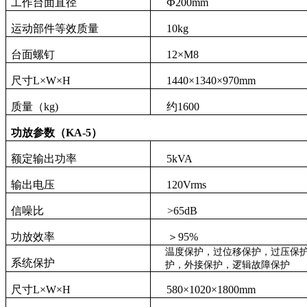
工作台面直径
Ф
20
0mm
运动部件等效质量
10
kg
台面螺钉
12
×
M
8
尺寸
L
×
W
×
H
144
0
×
134
0
×
970
mm
质量（
kg
)
约
1600
功放参数
（
K
A-
5
）
额定输出功率
5
kVA
输出电压
120
V
rms
信噪比
>65dB
功放效率
＞
95%
温度保护，过位移保护，过压保
系统保护
护，外接保护，逻辑故障保护
尺寸
L
×
W
×
H
58
0
×
102
0
×
1800
mm