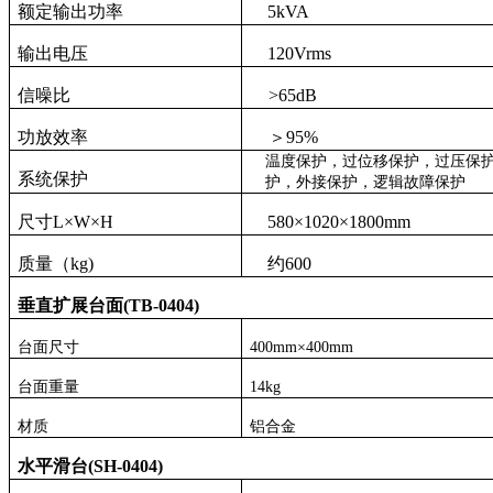
额定输出功率
5
kVA
输出电压
120
V
rms
信噪比
>65dB
功放效率
＞
95%
温度保护，过位移保护，过压保
系统保护
护，外接保护，逻辑故障保护
尺寸
L
×
W
×
H
58
0
×
102
0
×
1800
mm
质量（
kg
)
约
600
垂直扩展台面
(TB-0404)
台面尺寸
4
00mm×
4
00mm
台面重量
14
kg
材质
铝合金
水平滑台
(SH-0404)