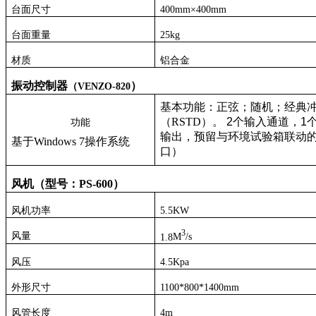
台面尺寸
4
00mm×
4
00mm
台面重量
25
kg
材质
铝合金
振动
控制
器
）
（
VENZO-820
基本功能：正弦；随机；经典
（
RSTD
）。
2
个输入通道，
1
功能
输出，预留与环境试验箱联动
基于
Windows 7
操作系统
口）
风机（型号：
PS
-
6
00
）
风机功率
5.5
KW
3
风量
1
.
8
M
/s
风压
4.5K
pa
外形尺寸
1100*800*1400
mm
风管长度
4m