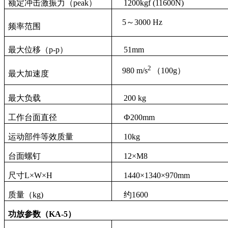
额定
冲击
激振力（
peak
）
12
00
kgf
(11600N)
5
～
30
00
Hz
频率范围
最大位移（
p-p
）
51
mm
2
98
0
m/s
（
100g
）
最大加速度
最大负载
20
0 kg
工作台面直径
Ф
20
0mm
运动部件等效质量
10
kg
台面螺钉
12
×
M
8
尺寸
L
×
W
×
H
144
0
×
134
0
×
970
mm
质量（
kg
)
约
1600
功放参数
（
K
A-
5
）