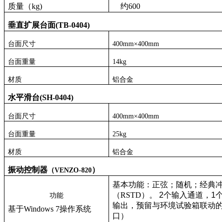
质量（
kg
)
约
600
垂直扩展台面
(TB-0404)
台面尺寸
4
00mm×
4
00mm
台面重量
14
kg
材质
铝合金
水平滑台
(SH-0404)
台面尺寸
4
00mm×
4
00mm
台面重量
25
kg
材质
铝合金
振动
控制
器
）
（
VENZO-820
基本功能：正弦；随机；经典
（
RSTD
）。
2
个输入通道，
1
功能
输出，预留与环境试验箱联动
基于
Windows 7
操作系统
口）