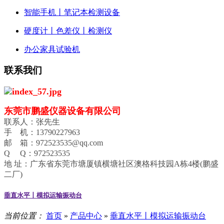
智能手机丨笔记本检测设备
硬度计丨色差仪丨检测仪
办公家具试验机
联系我们
东莞市鹏盛仪器设备有限公司
联系人：张先生
手 机：13790227963
邮 箱：972523535@qq.com
Q Q：972523535
地 址：广东省东莞市塘厦镇横塘社区澳格科技园A栋4楼(鹏盛
二厂)
垂直水平丨模拟运输振动台
当前位置：
首页
»
产品中心
»
垂直水平丨模拟运输振动台