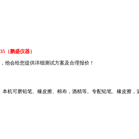
3535（鹏盛仪器）
Q，他会给您提供详细测试方案及合理报价！
。本机可磨铅笔、橡皮擦、棉布，酒精等。专配铅笔、橡皮擦，