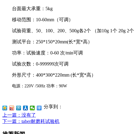
台面最大承重：
5kg
移动范围：
10-60mm
（可调）
试验荷重、
50
、
100
、
200
、
500g
各
2
个
（加
10g 1
个
20g 2
个
测试平台：
250
*
15
0*
2
0mm(
长
*
宽
*
高
）
功率：试验速度：
0-60
次
/min
可调
试验次数：
0-999999
次可调
外形尺寸：
400*300*220mm
(
长
*
宽
*
高
）
电源：
220V /50Hz
功率：
90W
分享到：
上一篇
：没有了
下一篇
：taber耐磨耗试验机